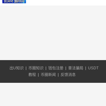
出U知识
|
币圈知识
|
钱包注册
|
普法骗局
|
USDT
教程
|
币圈新闻
|
反馈消息